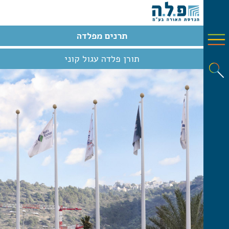
תרנים מפלדה
תורן פלדה עגול קוני