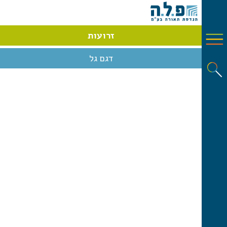
זרועות
דגם גל